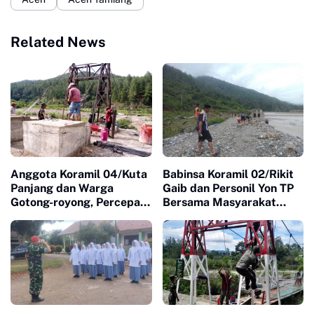
Related News
Anggota Koramil 04/Kuta
Babinsa Koramil 02/Rikit
Panjang dan Warga
Gaib dan Personil Yon TP
Gotong-royong, Percepat
Bersama Masyarakat
Pasang Tali Seling Baja
Gotong-royong
Jembatan Gantung
Mengumpulkan Batu
Untuk Jembatan Gantung