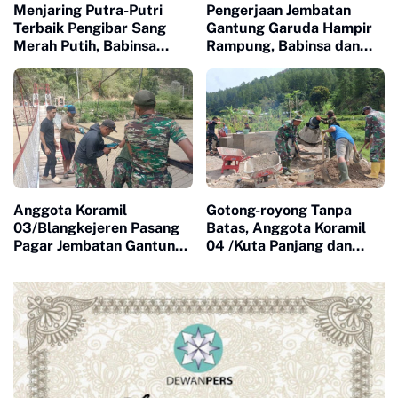
Menjaring Putra-Putri
Pengerjaan Jembatan
Terbaik Pengibar Sang
Gantung Garuda Hampir
Merah Putih, Babinsa
Rampung, Babinsa dan
Koramil 01/Terangun
Warga Kebut Finishing
Dampingi Seleksi Calon
Paskibraka
Anggota Koramil
Gotong-royong Tanpa
03/Blangkejeren Pasang
Batas, Anggota Koramil
Pagar Jembatan Gantung
04 /Kuta Panjang dan
Garuda, Pembangunan
Warga Cor Jembatan
Segera Rampung
Gantung