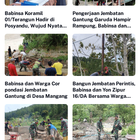
Babinsa Koramil
Pengerjaan Jembatan
01/Terangun Hadir di
Gantung Garuda Hampir
Posyandu, Wujud Nyata
Rampung, Babinsa dan
Kepedulian TNI terhadap
Warga Kebut Finishing
Kesehatan Masyarakat
Babinsa dan Warga Cor
Bangun Jembatan Perintis,
pondasi Jembatan
Babinsa dan Yon Zipur
Gantung di Desa Mangang
16/DA Bersama Warga
Pasang Besi Pylon di
Uyem Roa