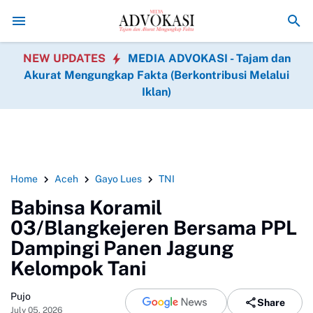
Sentuhan Keramik Menambah Cantik di Mushola An Nur
K
NEW UPDATES
MEDIA ADVOKASI - Tajam dan
Akurat Mengungkap Fakta (Berkontribusi Melalui
Iklan)
Home
Aceh
Gayo Lues
TNI
Babinsa Koramil
03/Blangkejeren Bersama PPL
Dampingi Panen Jagung
Kelompok Tani
Pujo
Share
July 05, 2026