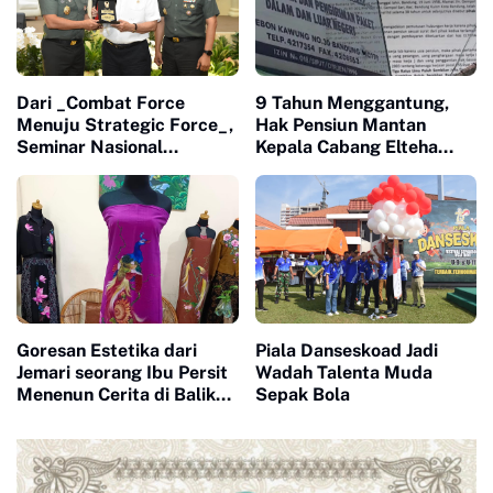
Dari _Combat Force
9 Tahun Menggantung,
Menuju Strategic Force_,
Hak Pensiun Mantan
Seminar Nasional
Kepala Cabang Elteha
Seskoad Bahas Masa
Internasional Tak Kunjung
Depan TNI AD
Cair
Goresan Estetika dari
Piala Danseskoad Jadi
Jemari seorang Ibu Persit
Wadah Talenta Muda
Menenun Cerita di Balik
Sepak Bola
Tas & Kain Lukis Bali