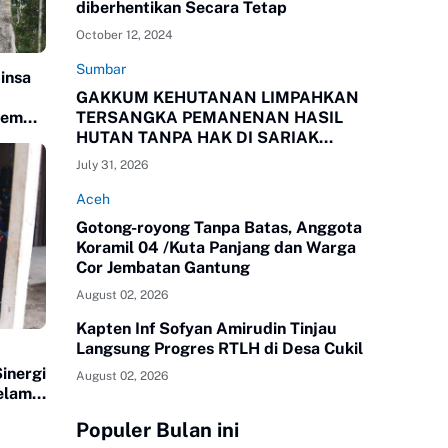
diberhentikan Secara Tetap
October 12, 2024
Sumbar
insa
GAKKUM KEHUTANAN LIMPAHKAN
TERSANGKA PEMANENAN HASIL
yem
HUTAN TANPA HAK DI SARIAK
BAYANG KEPADA KEJAKSAAN
July 31, 2026
NEGERI SOLOK, SUMBAR
Aceh
Gotong-royong Tanpa Batas, Anggota
Koramil 04 /Kuta Panjang dan Warga
Cor Jembatan Gantung
August 02, 2026
Kapten Inf Sofyan Amirudin Tinjau
Langsung Progres RTLH di Desa Cukil
inergi
August 02, 2026
elam
Populer Bulan ini