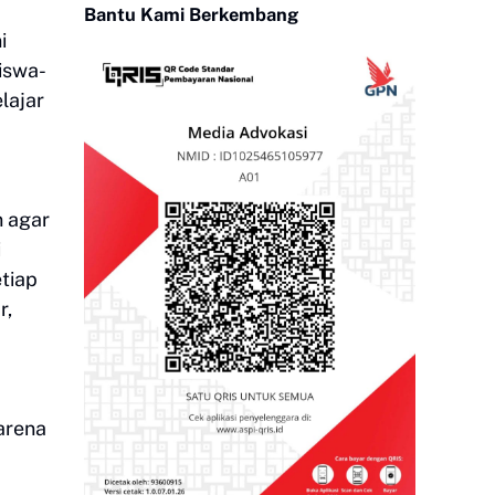
Bantu Kami Berkembang
i
iswa-
lajar
n agar
i
etiap
r,
karena