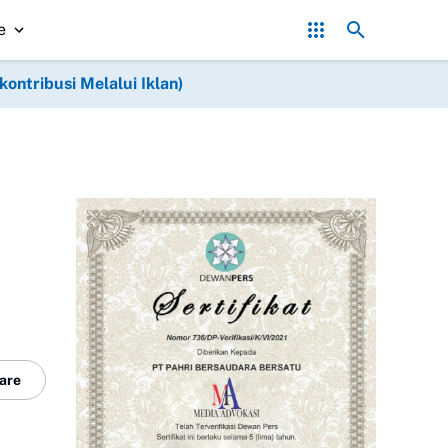
Asintel Satlap Tricakti Beri Penjelasan Terkait Penangana
e
ntribusi Melalui Iklan)
are