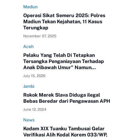
Madiun
Operasi Sikat Semeru 2025: Polres
Madiun Tekan Kejahatan, 11 Kasus
Terungkap
November 07, 2025
Aceh
Pelaku Yang Telah Di Tetapkan
Tersangka Penganiayaan Terhadap
Anak Dibawah Umur" Namun
Melenggang Bebas Keluar Dari Polres
July 15, 2026
ATAM
Jambi
Rokok Merek Slava Diduga ilegal
Bebas Beredar dari Pengawasan APH
June 12, 2024
News
Kodam XIX Tuanku Tambusai Gelar
Verifikasi Alih Kodal Korem 033/WP,