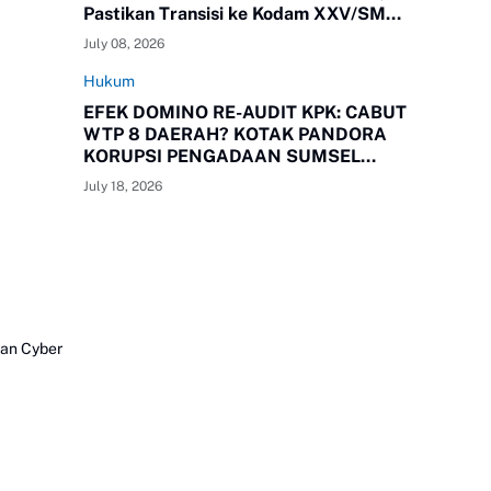
Pastikan Transisi ke Kodam XXV/SMR
Berjalan Optimal
July 08, 2026
Hukum
EFEK DOMINO RE-AUDIT KPK: CABUT
WTP 8 DAERAH? KOTAK PANDORA
KORUPSI PENGADAAN SUMSEL
RESMI TERBUKA!
July 18, 2026
an Cyber