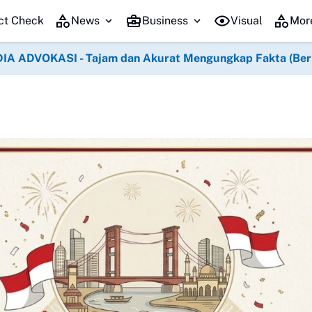
 HUT Ke-1 Kodam XIX Tuanku Tambusai
Semangat Kemerdekaan Menggel
ct Check
News
Business
Visual
Mor
IA ADVOKASI - Tajam dan Akurat Mengungkap Fakta (Berko