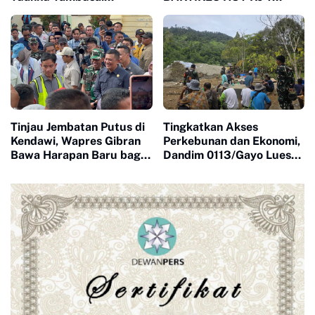
Dampingi Peninjauan Dua
Kodam XIX Tuanku
Yonif Teritorial
Tambusai
Pembangunan
Tinjau Jembatan Putus di
Tingkatkan Akses
Kendawi, Wapres Gibran
Perkebunan dan Ekonomi,
Bawa Harapan Baru bagi
Dandim 0113/Gayo Lues
Warga yang Lama
Tinjau Pembangunan
Terisolasi
Jembatan Garuda Merah
Putih di Desa Pungke Jaya