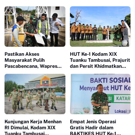
Pastikan Akses
HUT Ke-1 Kodam XIX
Masyarakat Pulih
Tuanku Tambusai, Prajurit
Pascabencana, Wapres
dan Persit Khidmatkan
Tinjau Pembangunan
Penghormatan di TMP
Jembatan Gantung
Kusuma Dharma
Kendawi
Kunjungan Kerja Menhan
Empat Jenis Operasi
RI Dimulai, Kodam XIX
Gratis Hadir dalam
Tuanku Tambusai
BAKTIKES HUT Ke-1