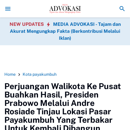
RI Tinjau Yonif TP 898/PC Bersama Pangdam XIX Tuanku Tambusai, Tega
NEW UPDATES
MEDIA ADVOKASI - Tajam dan
Akurat Mengungkap Fakta (Berkontribusi Melalui
Iklan)
Home
Kota payakumbuh
Perjuangan Walikota Ke Pusat
Buahkan Hasil, Presiden
Prabowo Melalui Andre
Rosiade Tinjau Lokasi Pasar
Payakumbuh Yang Terbakar
Untuk Kembali Dibangun