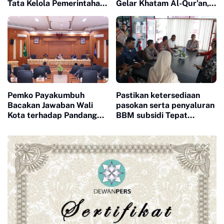
Tata Kelola Pemerintahan
Gelar Khatam Al-Qur’an,
Dan Pelayanan Publik
Wawako Payakumbuh
Dorong Generasi Qurani
Pemko Payakumbuh
Pastikan ketersediaan
Bacakan Jawaban Wali
pasokan serta penyaluran
Kota terhadap Pandangan
BBM subsidi Tepat
Umum Fraksi-Fraksi
Sasaran, Pemko Gelar
DPRD Pada Rapat
Sidak Keseluruh SPBU
Paripurna DPRD
Kota Payakumbuh