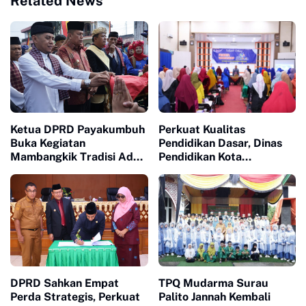
Related News
Ketua DPRD Payakumbuh
Perkuat Kualitas
Buka Kegiatan
Pendidikan Dasar, Dinas
Mambangkik Tradisi Adat
Pendidikan Kota
di Nagori Koto Nan
Payakumbuh Luncurkan
Gadang
Program BerNALAR
DPRD Sahkan Empat
TPQ Mudarma Surau
Perda Strategis, Perkuat
Palito Jannah Kembali