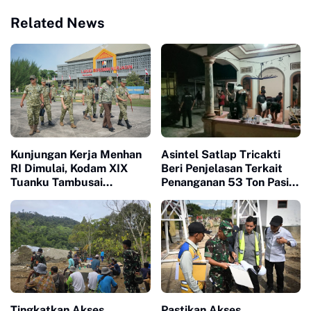
Related News
Kunjungan Kerja Menhan
Asintel Satlap Tricakti
RI Dimulai, Kodam XIX
Beri Penjelasan Terkait
Tuanku Tambusai
Penanganan 53 Ton Pasir
Dampingi Peninjauan Dua
Timah di Air Merbau
Yonif Teritorial
Pembangunan
Tingkatkan Akses
Pastikan Akses