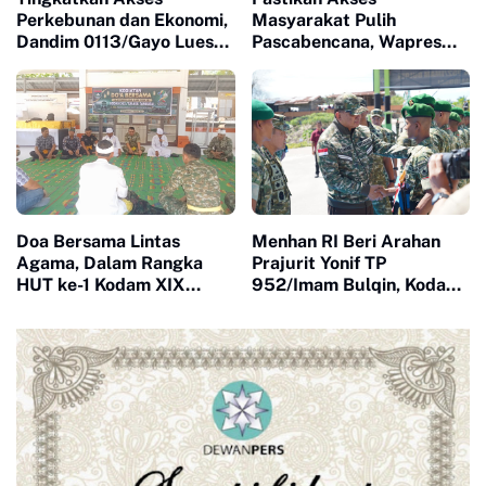
Perkebunan dan Ekonomi,
Masyarakat Pulih
Dandim 0113/Gayo Lues
Pascabencana, Wapres
Tinjau Pembangunan
Tinjau Pembangunan
Jembatan Garuda Merah
Jembatan Gantung
Putih di Desa Pungke Jaya
Kendawi
Doa Bersama Lintas
Menhan RI Beri Arahan
Agama, Dalam Rangka
Prajurit Yonif TP
HUT ke-1 Kodam XIX
952/Imam Bulqin, Kodam
Tuanku Tambusai
XIX Tuanku Tambusai
Teguhkan Semangat
Percepat Penguatan
Manunggal Bersama
Satuan
Rakyat