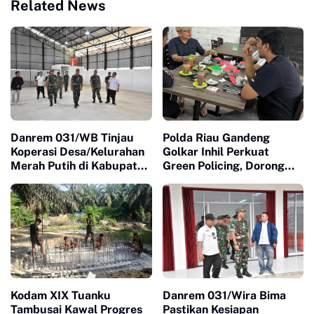
Related News
Danrem 031/WB Tinjau
Polda Riau Gandeng
Koperasi Desa/Kelurahan
Golkar Inhil Perkuat
Merah Putih di Kabupaten
Green Policing, Dorong
Inhu, Dukung Penguatan
Sinergi Jaga Lingkungan
Ekonomi Kerakyatan
dan Kamtibmas
Kodam XIX Tuanku
Danrem 031/Wira Bima
Tambusai Kawal Progres
Pastikan Kesiapan