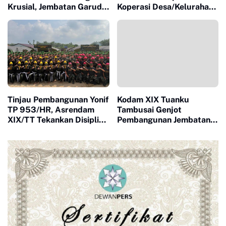
Krusial, Jembatan Garuda
Koperasi Desa/Kelurahan
Sukaraja Dikebut Menuju
Merah Putih Melalui
Tahap Penentu
Peninjauan Lapangan di
Sejumlah Lokasi di
Kabupaten Indragiri Hilir
Tinjau Pembangunan Yonif
Kodam XIX Tuanku
TP 953/HR, Asrendam
Tambusai Genjot
XIX/TT Tekankan Disiplin
Pembangunan Jembatan
dan Profesionalisme
Garuda di Rohil
Prajurit