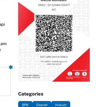
api
alam
r
Categories
BPK
Daerah
Hukum