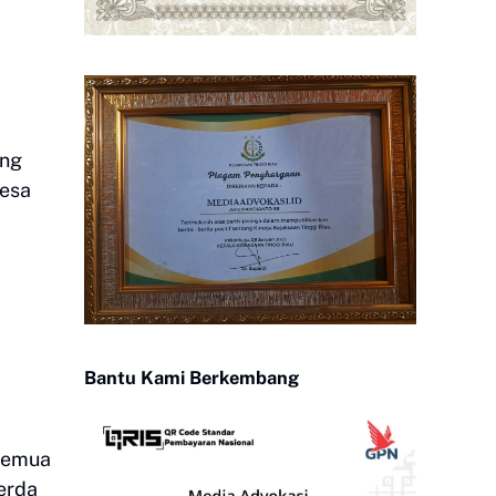
ang
Desa
Bantu Kami Berkembang
 semua
erda