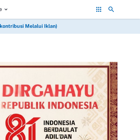
tkan Syukur Kepada Allah SWT Atas Keberhasilan Pembuatan Sumur
e
ntribusi Melalui Iklan)