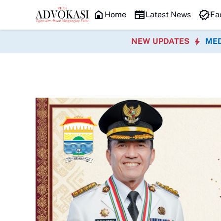
HEADLINE
Ribuan Penambang B
Home
Latest News
Fa
NEW UPDATES
MED