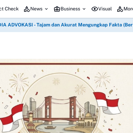
ergerak! Pembelian Timah Terhenti, Ekonomi Masyarakat Terancam
Ka
ct Check
News
Business
Visual
Mor
IA ADVOKASI - Tajam dan Akurat Mengungkap Fakta (Berko