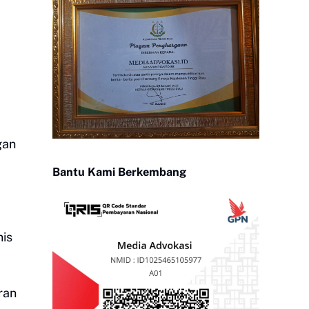
gan
Bantu Kami Berkembang
nis
ran