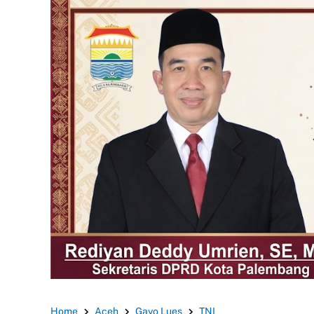
Home
Aceh
Gayo Lues
TNI