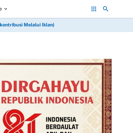
polres Aceh Singkil Lepas Taruna Akpol Usai Laksanakan Taruna Bakt
e
ntribusi Melalui Iklan)