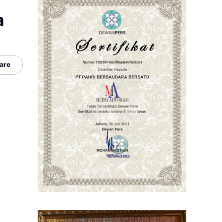
a
are