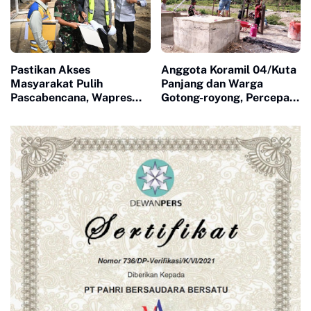
Pastikan Akses
Anggota Koramil 04/Kuta
Masyarakat Pulih
Panjang dan Warga
Pascabencana, Wapres
Gotong-royong, Percepat
Tinjau Pembangunan
Pasang Tali Seling Baja
Jembatan Gantung
Jembatan Gantung
Kendawi