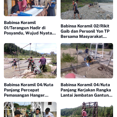
Babinsa Koramil
Babinsa Koramil 02/Rikit
01/Terangun Hadir di
Gaib dan Personil Yon TP
Posyandu, Wujud Nyata
Bersama Masyarakat
Kepedulian TNI terhadap
Gotong-royong
Kesehatan Masyarakat
Mengumpulkan Batu
Untuk Jembatan Gantung
Babinsa Koramil 04/Kuta
Babinsa Koramil 04/Kuta
Panjang Percepat
Panjang Kerjakan Rangka
Pemasangan Hanger
Lantai Jembatan Gantung
Pengait Jembatan
di Wilayah Binaan
Gantung Kejar Target
Cepat Selesai