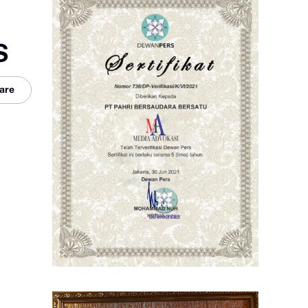
S
are