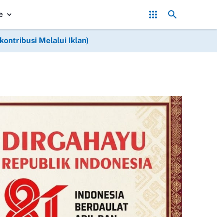
nambang Bergerak! Pembelian Timah Terhenti, Ekonomi Masyarakat 
e
ntribusi Melalui Iklan)