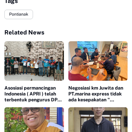
Tags
Pontianak
Related News
Asosiasi permancingan
Negosiasi km Juwita dan
Indonesia ( APRI ) telah
PT.marina express tidak
terbentuk pengurus DPP
ada kesepakatan "
APRI Kalbar
KM.juwita tempuh jalur
hukum