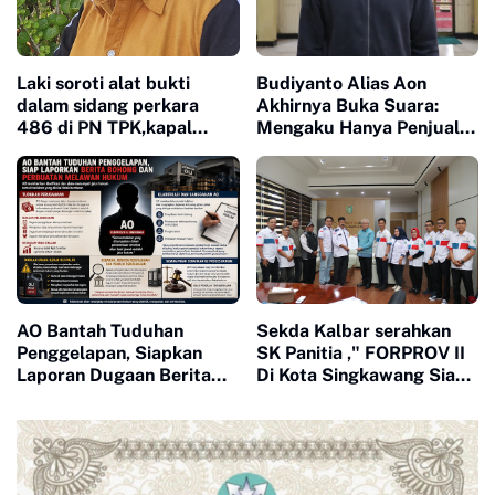
Laki soroti alat bukti
Budiyanto Alias Aon
dalam sidang perkara
Akhirnya Buka Suara:
486 di PN TPK,kapal
Mengaku Hanya Penjual
tagboat Dua Putri Marine
Oli dan Suku Cadang, Siap
misterius
Bongkar Dugaan Bisnis
Barang Palsu
AO Bantah Tuduhan
Sekda Kalbar serahkan
Penggelapan, Siapkan
SK Panitia ," FORPROV II
Laporan Dugaan Berita
Di Kota Singkawang Siap
Bohong dan Perbuatan
digelar Juli 2026
Melawan Hukum