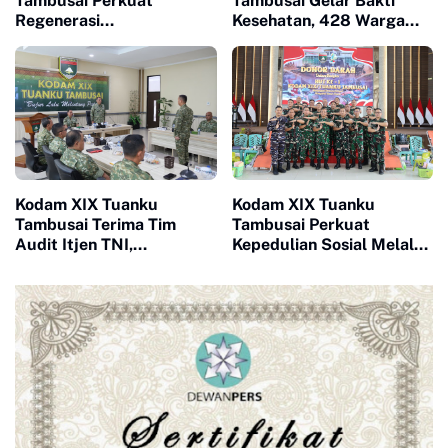
Tambusai Perkuat
Tambusai Gelar Bakti
Regenerasi
Kesehatan, 428 Warga
Kepemimpinan, Empat
Ikuti Screening Operasi
Perwira Dipercaya Emban
Gratis
Tugas Baru
Kodam XIX Tuanku
Kodam XIX Tuanku
Tambusai Terima Tim
Tambusai Perkuat
Audit Itjen TNI,
Kepedulian Sosial Melalui
Efektivitas dan
Donor Darah HUT Ke-1
Akuntabilitas Jadi Fokus
Utama