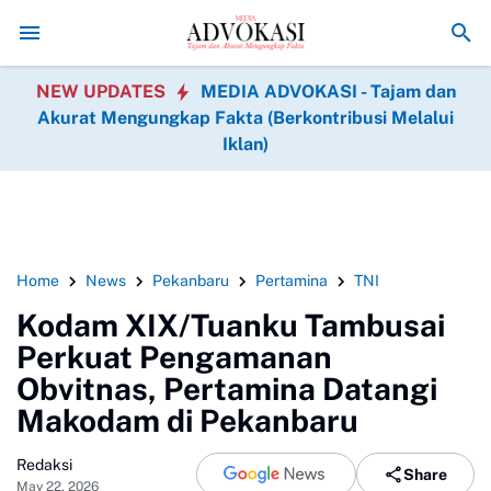
Asintel Satlap Tricakti Beri Penjelasan Terkait Penanganan
NEW UPDATES
MEDIA ADVOKASI - Tajam dan
Akurat Mengungkap Fakta (Berkontribusi Melalui
Iklan)
Home
News
Pekanbaru
Pertamina
TNI
Kodam XIX/Tuanku Tambusai
Perkuat Pengamanan
Obvitnas, Pertamina Datangi
Makodam di Pekanbaru
Redaksi
Share
May 22, 2026