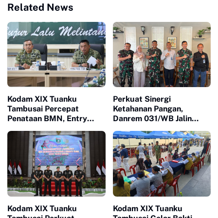
Related News
Kodam XIX Tuanku
Perkuat Sinergi
Tambusai Percepat
Ketahanan Pangan,
Penataan BMN, Entry
Danrem 031/WB Jalin
Meeting Satgas Sesi II
Silaturahmi dengan
Fokus Validasi dan
Pimwil Bulog Riau dan
Akuntabilitas Aset
Kepulauan Riau
Kodam XIX Tuanku
Kodam XIX Tuanku