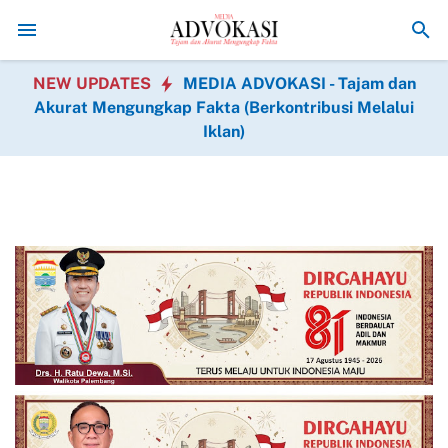
t Jenis Operasi Gratis Hadir dalam BAKTIKES HUT Ke-1 Kodam XIX T
NEW UPDATES
MEDIA ADVOKASI - Tajam dan
Akurat Mengungkap Fakta (Berkontribusi Melalui
Iklan)