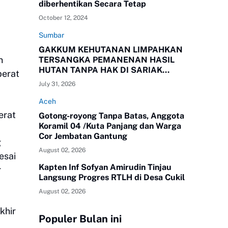
diberhentikan Secara Tetap
October 12, 2024
Sumbar
GAKKUM KEHUTANAN LIMPAHKAN
n
TERSANGKA PEMANENAN HASIL
HUTAN TANPA HAK DI SARIAK
berat
BAYANG KEPADA KEJAKSAAN
July 31, 2026
NEGERI SOLOK, SUMBAR
Aceh
erat
Gotong-royong Tanpa Batas, Anggota
Koramil 04 /Kuta Panjang dan Warga
Cor Jembatan Gantung
g
August 02, 2026
esai
Kapten Inf Sofyan Amirudin Tinjau
r
Langsung Progres RTLH di Desa Cukil
August 02, 2026
khir
Populer Bulan ini