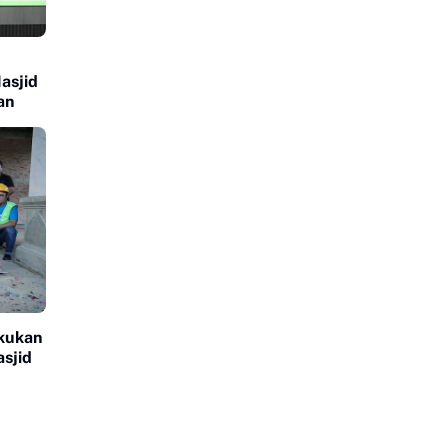
asjid
an
akukan
sjid