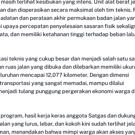
masih terlihat kesibukan yang intens. Unit alat berat je
kan dan dioperasikan secara maksimal oleh tim teknis.
madatan dan perataan akhir permukaan badan jalan ya
ai upaya percepatan penyelesaian sasaran fisik sekalig
rata, dan memiliki ketahanan tinggi terhadap beban lal
kasi teknis yang cukup besar dan menjadi salah satu s
 ruas jalan yang dibuka dan dilebarkan memiliki ukur
luruhan mencapai 12,077 kilometer. Dengan dimensi
ur transportasi yang sangat memadai, mampu dilalui
menjadi tulang punggung pergerakan ekonomi warga d
rogram, hasil kerja keras anggota Satgas dan dukun
lan yang lurus, lebar, dan kokoh kini sudah terlihat jel
an, menandakan bahwa mimpi warga akan akses yan