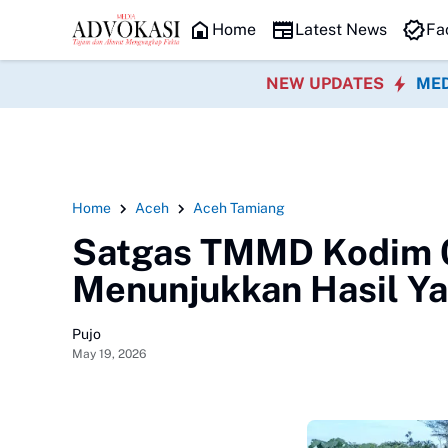
an UMKM Palembang Terus Naik Kelas
HEADLINE
Lapas Purwodadi Bersinergi d
Home
Latest News
Fa
NEW UPDATES
MED
Home
Aceh
Aceh Tamiang
Satgas TMMD Kodim 0
Menunjukkan Hasil Y
Pujo
May 19, 2026