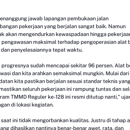
penanggung jawab lapangan pembukaan jalan
angan pekerjaan yang berjalan sangat baik. Namun
dak akan mengendurkan kewaspadaan hingga pekerjaa
, pengawasan maksimal terhadap pengoperasian alat 
in dan penyelesaiannya tepat waktu.
i progresnya sudah mencapai sekitar 96 persen. Alat b
awasi dan kita arahkan semaksimal mungkin. Mulai dari
tan kita pastikan berjalan sesuai standar teknis yan
mastikan seluruh pekerjaan ini rampung tuntas dan sel
m TMMD Reguler ke-128 ini resmi ditutup nanti," uja
an di lokasi kegiatan.
at ini tidak mengorbankan kualitas. Justru di tahap a
 yang dihasilkan nantinya benar-benar awet, rata, dan