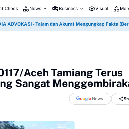
engan Kemenag Grobogan Gelar Pengajian Bersama
Negara Hadir Melal
ct Check
News
Business
Visual
Mor
IA ADVOKASI - Tajam dan Akurat Mengungkap Fakta (Berko
117/Aceh Tamiang Terus
ang Sangat Menggembirak
Sh