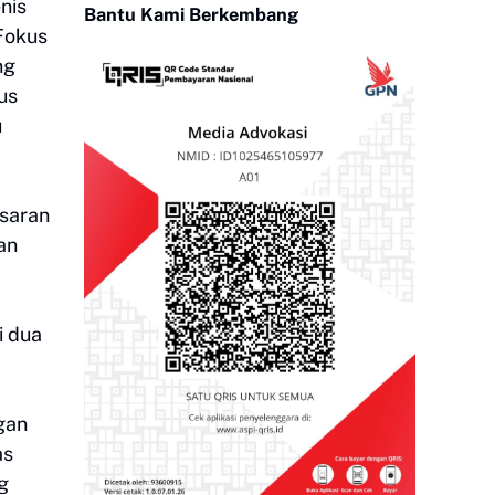
nis
Bantu Kami Berkembang
 Fokus
ng
us
u
asaran
an
i dua
gan
as
g