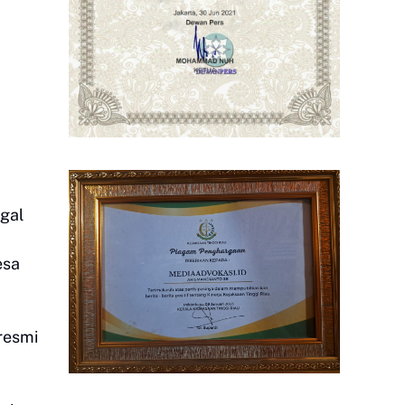
gal
esa
resmi