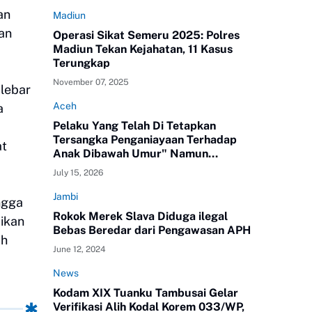
an
Madiun
dan
Operasi Sikat Semeru 2025: Polres
Madiun Tekan Kejahatan, 11 Kasus
Terungkap
November 07, 2025
 lebar
Aceh
a
Pelaku Yang Telah Di Tetapkan
Tersangka Penganiayaan Terhadap
at
Anak Dibawah Umur" Namun
Melenggang Bebas Keluar Dari Polres
July 15, 2026
ATAM
Jambi
ngga
Rokok Merek Slava Diduga ilegal
aikan
Bebas Beredar dari Pengawasan APH
ah
June 12, 2024
News
Kodam XIX Tuanku Tambusai Gelar
Verifikasi Alih Kodal Korem 033/WP,