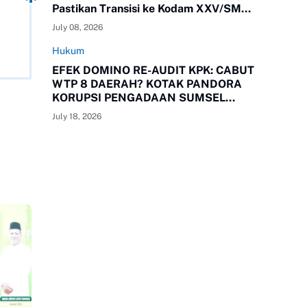
Pastikan Transisi ke Kodam XXV/SMR
Berjalan Optimal
July 08, 2026
Hukum
EFEK DOMINO RE-AUDIT KPK: CABUT
WTP 8 DAERAH? KOTAK PANDORA
KORUPSI PENGADAAN SUMSEL
RESMI TERBUKA!
July 18, 2026