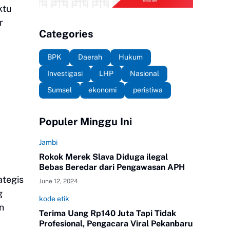
ktu
r
Categories
BPK
Daerah
Hukum
Investigasi
LHP
Nasional
Sumsel
ekonomi
peristiwa
Populer Minggu Ini
Jambi
Rokok Merek Slava Diduga ilegal
Bebas Beredar dari Pengawasan APH
ategis
June 12, 2024
g
kode etik
n
Terima Uang Rp140 Juta Tapi Tidak
Profesional, Pengacara Viral Pekanbaru