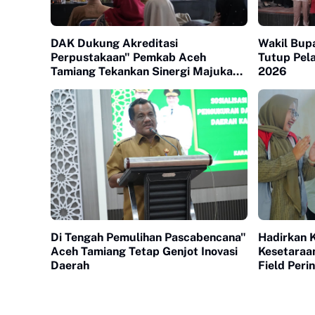
DAK Dukung Akreditasi
Wakil Bup
Perpustakaan" Pemkab Aceh
Tutup Pel
Tamiang Tekankan Sinergi Majukan
2026
Literasi
Di Tengah Pemulihan Pascabencana"
Hadirkan 
Aceh Tamiang Tetap Genjot Inovasi
Kesetaraa
Daerah
Field Per
120 Anak 