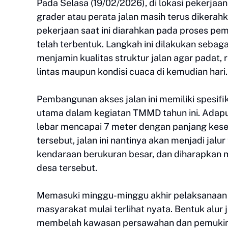
Pada Selasa (19/02/2026), di lokasi pekerjaan 
grader atau perata jalan masih terus dikerah
pekerjaan saat ini diarahkan pada proses pe
telah terbentuk. Langkah ini dilakukan sebag
menjamin kualitas struktur jalan agar padat, 
lintas maupun kondisi cuaca di kemudian hari.
Pembangunan akses jalan ini memiliki spesifi
utama dalam kegiatan TMMD tahun ini. Adapun
lebar mencapai 7 meter dengan panjang kese
tersebut, jalan ini nantinya akan menjadi jal
kendaraan berukuran besar, dan diharapkan 
desa tersebut.
Memasuki minggu-minggu akhir pelaksanaan p
masyarakat mulai terlihat nyata. Bentuk alur ja
membelah kawasan persawahan dan pemukim