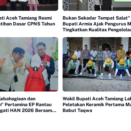
ati Aceh Tamiang Resmi
Bukan Sekadar Tempat Salat"
atihan Dasar CPNS Tahun
Bupati Armia Ajak Pengurus M
Tingkatkan Kualitas Pengelola
Kebahagiaan dan
Wakil Bupati Aceh Tamiang L
n" Pertamina EP Rantau
Peletakan Keramik Pertama Ma
ingati HAN 2026 Bersama
Babut Taqwa
Berkebutuhan Khusus