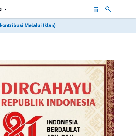
sihkan Kerak Molen, Satgas TMMD Reguler Ke-129 Kodim 0714/Salati
e
ntribusi Melalui Iklan)