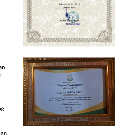
an
o
ng
uan