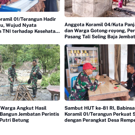
ramil 01/Terangun Hadir
Anggota Koramil 04/Kuta Pan
du, Wujud Nyata
dan Warga Gotong-royong, Pe
n TNI terhadap Kesehatan
Pasang Tali Seling Baja Jemba
at
Gantung
Warga Angkut Hasil
Sambut HUT ke-81 RI, Babinsa
 Bangun Jembatan Perintis
Koramil 01/Terangun Perkuat S
Putri Betung
dengan Perangkat Desa Remp
Pinang