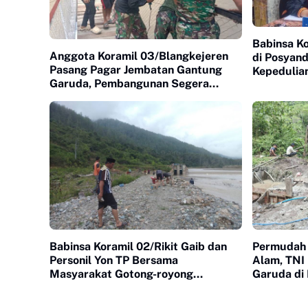
Babinsa Ko
Anggota Koramil 03/Blangkejeren
di Posyan
Pasang Pagar Jembatan Gantung
Kepedulia
Garuda, Pembangunan Segera
Masyarak
Rampung
Babinsa Koramil 02/Rikit Gaib dan
Permudah 
Personil Yon TP Bersama
Alam, TNI
Masyarakat Gotong-royong
Garuda di 
Mengumpulkan Batu Untuk
Jembatan Gantung