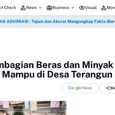
 Terus Mengalir, Menguatkan Akses dan Menjaga Kualitas Jalan Cor 
ct Check
News
Business
Visual
Mor
IA ADVOKASI - Tajam dan Akurat Mengungkap Fakta (Berko
mbagian Beras dan Minyak
 Mampu di Desa Terangun
Sh