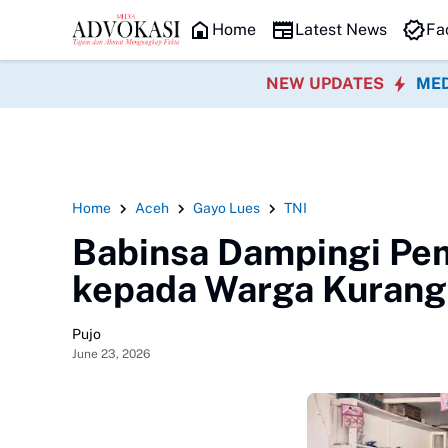
HEADLINE
Distribusi Semen
Home
Latest News
Fa
NEW UPDATES
MED
Home
Aceh
Gayo Lues
TNI
Babinsa Dampingi Pe
kepada Warga Kurang
Pujo
June 23, 2026