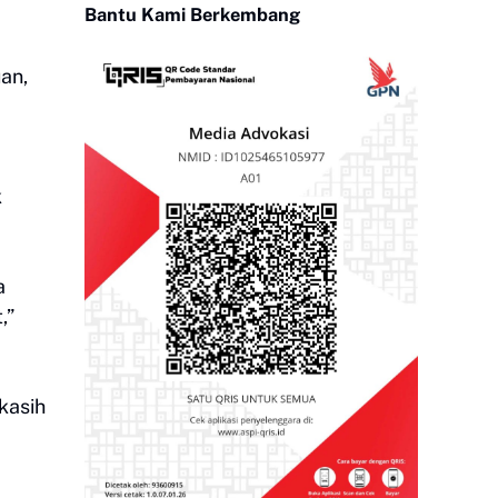
Bantu Kami Berkembang
an,
k
a
,”
kasih