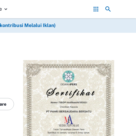
Dusun Gombyong
Babinsa dan Warga Cor pondasi Jembatan Gantung di
e
ntribusi Melalui Iklan)
are