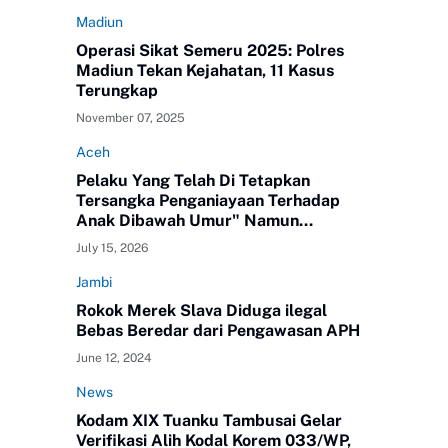
Madiun
Operasi Sikat Semeru 2025: Polres
Madiun Tekan Kejahatan, 11 Kasus
Terungkap
November 07, 2025
Aceh
Pelaku Yang Telah Di Tetapkan
Tersangka Penganiayaan Terhadap
Anak Dibawah Umur" Namun
Melenggang Bebas Keluar Dari Polres
July 15, 2026
ATAM
Jambi
Rokok Merek Slava Diduga ilegal
Bebas Beredar dari Pengawasan APH
June 12, 2024
News
Kodam XIX Tuanku Tambusai Gelar
Verifikasi Alih Kodal Korem 033/WP,