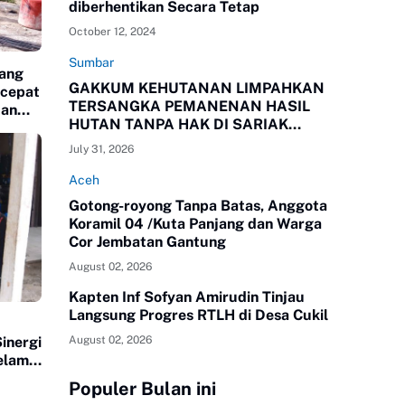
diberhentikan Secara Tetap
October 12, 2024
Sumbar
jang
GAKKUM KEHUTANAN LIMPAHKAN
rcepat
TERSANGKA PEMANENAN HASIL
tan
HUTAN TANPA HAK DI SARIAK
BAYANG KEPADA KEJAKSAAN
July 31, 2026
NEGERI SOLOK, SUMBAR
Aceh
Gotong-royong Tanpa Batas, Anggota
Koramil 04 /Kuta Panjang dan Warga
Cor Jembatan Gantung
August 02, 2026
Kapten Inf Sofyan Amirudin Tinjau
Langsung Progres RTLH di Desa Cukil
August 02, 2026
inergi
elam
Populer Bulan ini