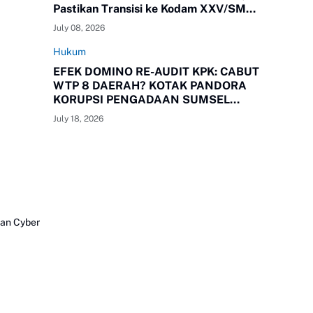
Pastikan Transisi ke Kodam XXV/SMR
Berjalan Optimal
July 08, 2026
Hukum
EFEK DOMINO RE-AUDIT KPK: CABUT
WTP 8 DAERAH? KOTAK PANDORA
KORUPSI PENGADAAN SUMSEL
RESMI TERBUKA!
July 18, 2026
an Cyber