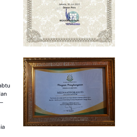
abtu
dan
n—
ia