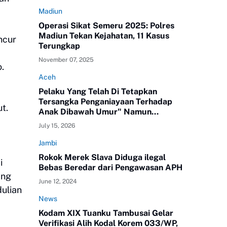
Madiun
Operasi Sikat Semeru 2025: Polres
Madiun Tekan Kejahatan, 11 Kasus
ncur
Terungkap
November 07, 2025
.
Aceh
Pelaku Yang Telah Di Tetapkan
Tersangka Penganiayaan Terhadap
t.
Anak Dibawah Umur" Namun
Melenggang Bebas Keluar Dari Polres
July 15, 2026
ATAM
Jambi
Rokok Merek Slava Diduga ilegal
i
Bebas Beredar dari Pengawasan APH
ang
June 12, 2024
ulian
News
Kodam XIX Tuanku Tambusai Gelar
Verifikasi Alih Kodal Korem 033/WP,