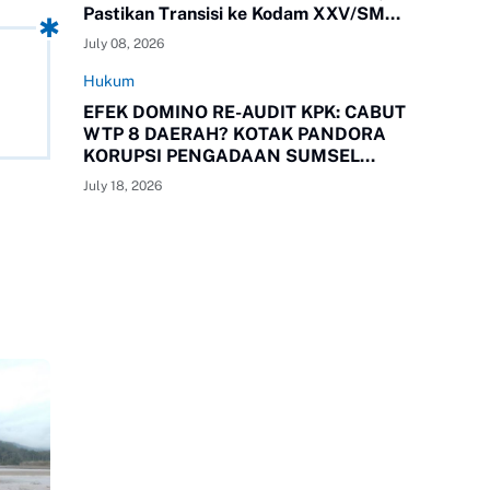
Pastikan Transisi ke Kodam XXV/SMR
Berjalan Optimal
July 08, 2026
Hukum
EFEK DOMINO RE-AUDIT KPK: CABUT
WTP 8 DAERAH? KOTAK PANDORA
KORUPSI PENGADAAN SUMSEL
RESMI TERBUKA!
July 18, 2026