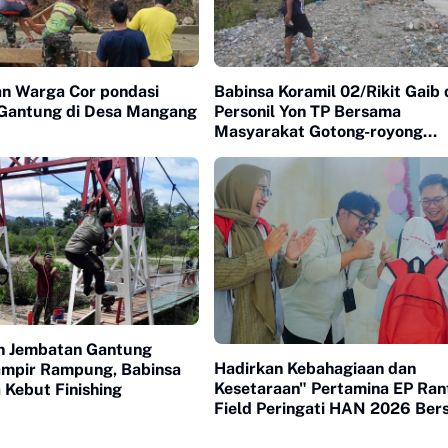
an Warga Cor pondasi
Babinsa Koramil 02/Rikit Gaib
Gantung di Desa Mangang
Personil Yon TP Bersama
Masyarakat Gotong-royong
Mengumpulkan Batu Untuk
Jembatan Gantung
n Jembatan Gantung
Hadirkan Kebahagiaan dan
mpir Rampung, Babinsa
Kesetaraan" Pertamina EP Ran
 Kebut Finishing
Field Peringati HAN 2026 Be
120 Anak Berkebutuhan Khus