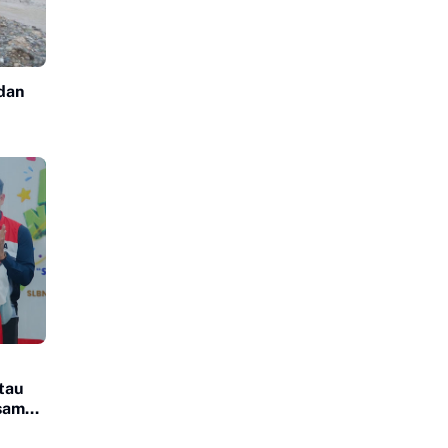
 dan
tau
rsama
us