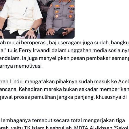
dah mulai beroperasi, baju seragam juga sudah, bangku
a,” tulis Ferry Irwandi dalam unggahan media sosialny
mendalam. Ia juga menyelipkan pesan pembakar seman
jarnya memotivasi.
grah Lindu, mengatakan pihaknya sudah masuk ke Ace
encana. Kehadiran mereka bukan sekadar memberika
awal proses pemulihan jangka panjang, khususnya di
h lembaganya tersebut secara total mengerjakan tiga
ah, yaitu TK Islam Nashrullah, MDTA Al-Ikhsan (Seko