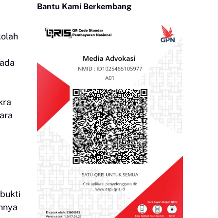
Bantu Kami Berkembang
kolah
pada
kra
dara
bukti
nnya