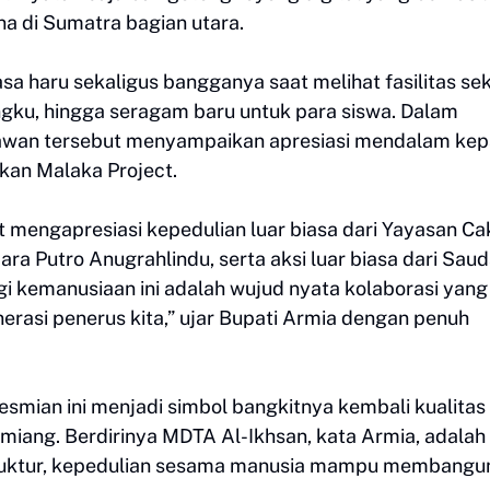
 di Sumatra bagian utara.
a haru sekaligus bangganya saat melihat fasilitas se
angku, hingga seragam baru untuk para siswa. Dalam
rawan tersebut menyampaikan apresiasi mendalam ke
kan Malaka Project.
mengapresiasi kepedulian luar biasa dari Yayasan Ca
a Putro Anugrahlindu, serta aksi luar biasa dari Sau
rgi kemanusiaan ini adalah wujud nyata kolaborasi yang
asi penerus kita,” ujar Bupati Armia dengan penuh
mian ini menjadi simbol bangkitnya kembali kualitas
iang. Berdirinya MDTA Al-Ikhsan, kata Armia, adalah 
ruktur, kepedulian sesama manusia mampu membangu