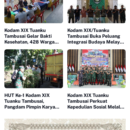
Kodam XIX Tuanku
Kodam XIX/Tuanku
Tambusai Gelar Bakti
Tambusai Buka Peluang
Kesehatan, 428 Warga
Integrasi Budaya Melayu
Ikuti Screening Operasi
di Lingkungan TNI Lewat
Gratis
Gerakan 10.080 Bertanjak
HUT Ke-1 Kodam XIX
Kodam XIX Tuanku
Tuanku Tambusai,
Tambusai Perkuat
Pangdam Pimpin Karya
Kepedulian Sosial Melalui
Bakti Libatkan Lintas
Donor Darah HUT Ke-1
Instansi dan Masyarakat