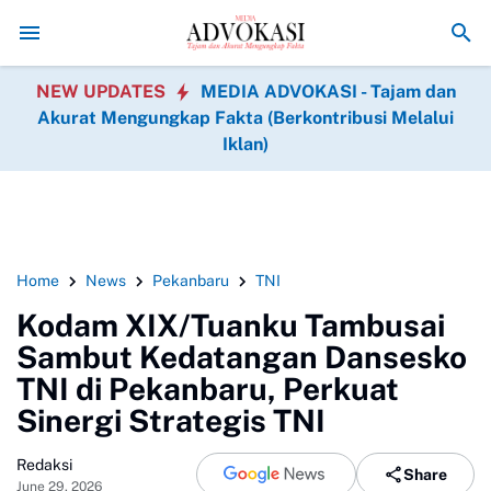
Asintel Satlap Tricakti Beri Penjelasan Terkait Penanga
NEW UPDATES
MEDIA ADVOKASI - Tajam dan
Akurat Mengungkap Fakta (Berkontribusi Melalui
Iklan)
Home
News
Pekanbaru
TNI
Kodam XIX/Tuanku Tambusai
Sambut Kedatangan Dansesko
TNI di Pekanbaru, Perkuat
Sinergi Strategis TNI
Redaksi
Share
June 29, 2026