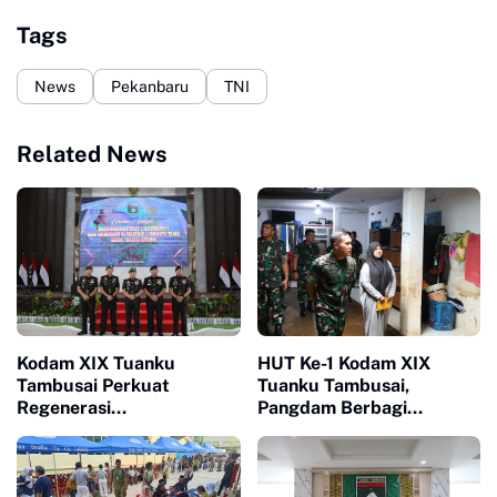
Tags
News
Pekanbaru
TNI
Related News
Kodam XIX Tuanku
HUT Ke-1 Kodam XIX
Tambusai Perkuat
Tuanku Tambusai,
Regenerasi
Pangdam Berbagi
Kepemimpinan, Empat
Kebahagiaan Bersama
Perwira Dipercaya Emban
Anak Panti Asuhan
Tugas Baru