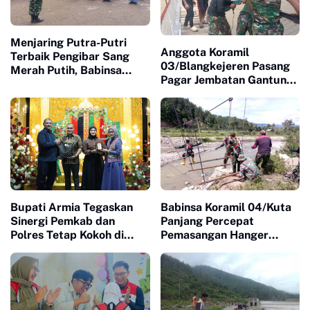
Menjaring Putra-Putri
Anggota Koramil
Terbaik Pengibar Sang
03/Blangkejeren Pasang
Merah Putih, Babinsa
Pagar Jembatan Gantung
Koramil 01/Terangun
Garuda, Pembangunan
Dampingi Seleksi Calon
Segera Rampung
Paskibraka
Bupati Armia Tegaskan
Babinsa Koramil 04/Kuta
Sinergi Pemkab dan
Panjang Percepat
Polres Tetap Kokoh di
Pemasangan Hanger
Bawah Kepemimpinan
Pengait Jembatan
Kapolres Baru
Gantung Kejar Target
Cepat Selesai