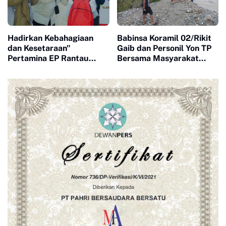
Hadirkan Kebahagiaan
Babinsa Koramil 02/Rikit
dan Kesetaraan"
Gaib dan Personil Yon TP
Pertamina EP Rantau
Bersama Masyarakat
Field Peringati HAN 2026
Gotong-royong
Bersama 120 Anak
Mengumpulkan Batu
Berkebutuhan Khusus
Untuk Jembatan Gantung