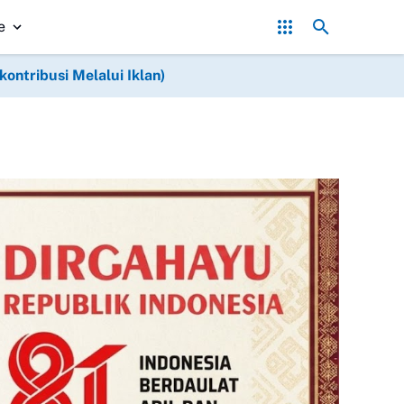
mbang Bergerak! Pembelian Timah Terhenti, Ekonomi Masyarakat Te
e
ntribusi Melalui Iklan)